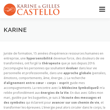
Aller
au
Menu
contenu
QUI SOMMES-NOUS ?
ACTIVITÉS
AGENDA
KARINE
CONTACT
Juriste de formation, 15 années d’expérience ressources humaines en
entreprise, une
hypersensibilité
devenue force, des douleurs de vie
transformées, ont forgé la
thérapeute
que je suis depuis 2016.
J’accompagne les personnes qui souhaitent
évoluer
dans leur vie
personnelle et professionnelle, dans une
approche globale
(pensées,
émotions, comportements, âme, énergie…). La recherche
d’alignement entre cœur – corps – esprit
guide mes
accompagnements. La rencontre avec la
Médecine
Symbolique©
m’a
reliée profondément aux
énergies de la Vie
. En duo avec Gilles mon
mari, guidée par les baguettes, je suis à l’
écoute des messages et
des symboles
qui éclairent pour
avancer sur son chemin de vie
, et
transformer les épreuves. L’énergie peut alors circuler dans le corps, la